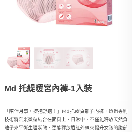
Md 托緹暖宮內褲-1入裝
「陪伴月事，擁抱舒適！」Md 托緹負離子內褲，透過專利
技術將奈米微粒結合在面料上，日常中，不僅能釋放天然負
離子來平衡生理狀態、更能釋放遠紅外線來提升女孩的腹部