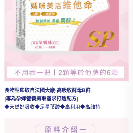
食物型態取自法國大廠-高吸收酵母B群
|專為孕婦營養攝取需求打造配方|
◆天然好吸收◆足量葉酸◆高利用◆高維持