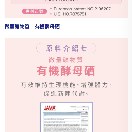
微量礦物質｜有機酵母硒