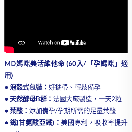
MD媽咪美活維他命 (60入/「孕媽咪」適
用)
• 泡殼式包裝：
好攜帶、輕鬆備孕
• 天然酵母B群：
法國大廠製造，一天2粒
• 葉酸：
添加備孕/孕期所需的足量葉酸
• 鐵(甘氨酸亞鐵)：
美國專利，吸收率提升